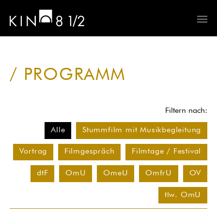
PROGRAMM
Filtern nach:
Alle
Stummfilm mit Musikbegleitung
Vortrag
Filmgespräch
Filmtage / Festival
dtF
OmU
OmeU
OmfrU
OV
tlw. OmU