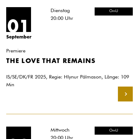
Dienstag
OmU
20:00
Uhr
01
September
Premiere
THE LOVE THAT REMAINS
IS/SE/DK/FR 2025, Regie: Hlynur Pálmason, Länge: 109
Min
MEHR
Mittwoch
OmU
20:00
Uhr