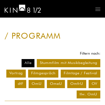
PROGRAMM
Filtern nach:
Alle
Stummfilm mit Musikbegleitung
Vortrag
Filmgespräch
Filmtage / Festival
dtF
OmU
OmeU
OmfrU
OV
tlw. OmU