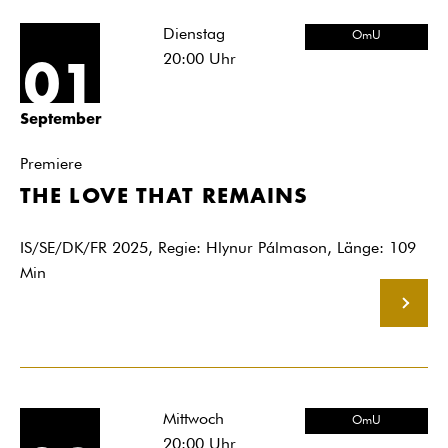
Dienstag
OmU
20:00
Uhr
01
September
Premiere
THE LOVE THAT REMAINS
IS/SE/DK/FR 2025, Regie: Hlynur Pálmason, Länge: 109
Min
MEHR
Mittwoch
OmU
20:00
Uhr