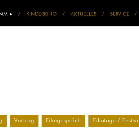
AMM
KINDERKINO
AKTUELLES
SERVICE
g
Vortrag
Filmgespräch
Filmtage / Festiv