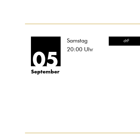
Samstag
dtF
20:00
Uhr
05
September