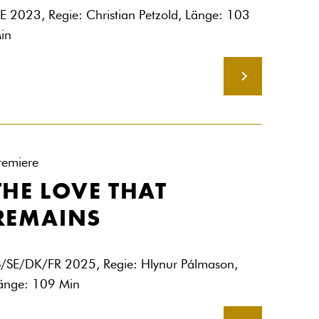
E 2023, Regie: Christian Petzold, Länge: 103
in
MEHR
remiere
THE LOVE THAT
REMAINS
S/SE/DK/FR 2025, Regie: Hlynur Pálmason,
änge: 109 Min