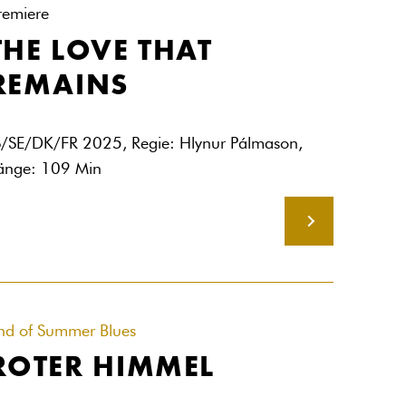
remiere
THE LOVE THAT
REMAINS
S/SE/DK/FR 2025, Regie: Hlynur Pálmason,
änge: 109 Min
MEHR
nd of Summer Blues
ROTER HIMMEL