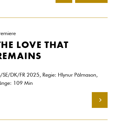
remiere
THE LOVE THAT
REMAINS
S/SE/DK/FR 2025, Regie: Hlynur Pálmason,
änge: 109 Min
MEHR