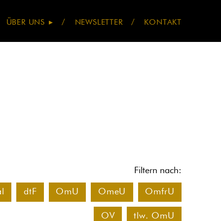
Navigatio
ÜBER UNS
NEWSLETTER
KONTAKT
übersprin
Filtern nach:
al
dtF
OmU
OmeU
OmfrU
OV
tlw. OmU