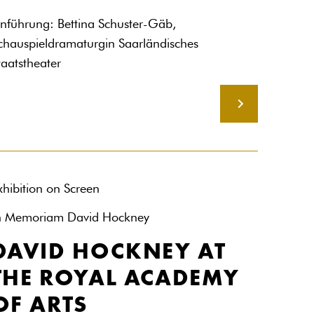
inführung: Bettina Schuster-Gäb,
chauspieldramaturgin Saarländisches
taatstheater
MEHR
xhibition on Screen
n Memoriam David Hockney
DAVID HOCKNEY AT
THE ROYAL ACADEMY
OF ARTS