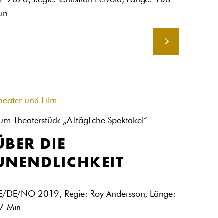
E 2023, Regie: Christian Petzold, Länge: 103
in
MEHR
heater und Film
um Theaterstück „Alltägliche Spektakel“
ÜBER DIE
UNENDLICHKEIT
E/DE/NO 2019, Regie: Roy Andersson, Länge:
7 Min