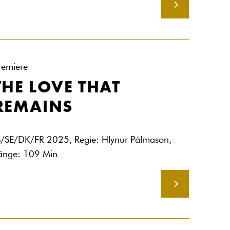
MEHR
remiere
THE LOVE THAT
REMAINS
S/SE/DK/FR 2025, Regie: Hlynur Pálmason,
änge: 109 Min
MEHR