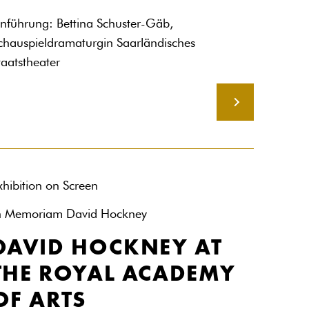
inführung: Bettina Schuster-Gäb,
chauspieldramaturgin Saarländisches
taatstheater
MEHR
xhibition on Screen
n Memoriam David Hockney
DAVID HOCKNEY AT
THE ROYAL ACADEMY
OF ARTS