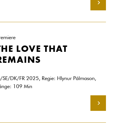
MEHR
remiere
THE LOVE THAT
REMAINS
S/SE/DK/FR 2025, Regie: Hlynur Pálmason,
änge: 109 Min
MEHR