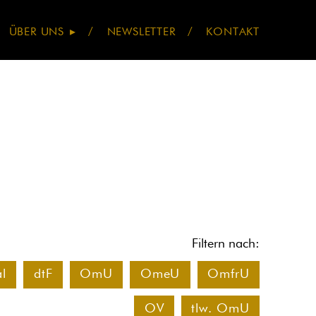
Navigatio
ÜBER UNS
NEWSLETTER
KONTAKT
übersprin
Filtern nach:
al
dtF
OmU
OmeU
OmfrU
OV
tlw. OmU