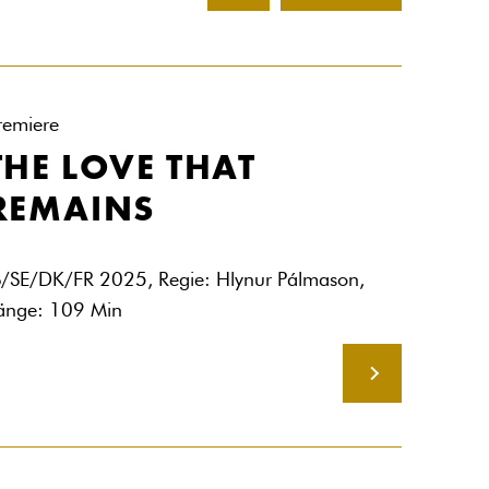
remiere
THE LOVE THAT
REMAINS
S/SE/DK/FR 2025, Regie: Hlynur Pálmason,
änge: 109 Min
MEHR