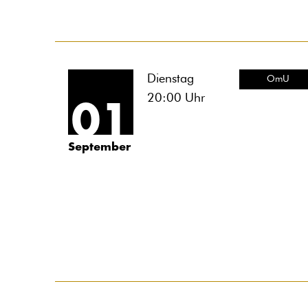
Dienstag
OmU
20:00
Uhr
01
September