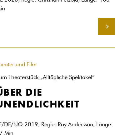
E 2023, Regie: Christian Petzold, Länge: 103
in
MEHR
heater und Film
um Theaterstück „Alltägliche Spektakel“
ÜBER DIE
UNENDLICHKEIT
E/DE/NO 2019, Regie: Roy Andersson, Länge:
7 Min