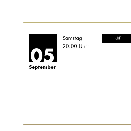
Samstag
dtF
20:00
Uhr
05
September