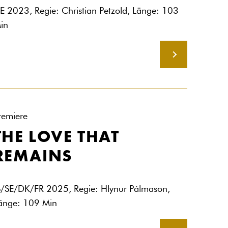
E 2023, Regie: Christian Petzold, Länge: 103
in
MEHR
remiere
THE LOVE THAT
REMAINS
S/SE/DK/FR 2025, Regie: Hlynur Pálmason,
änge: 109 Min