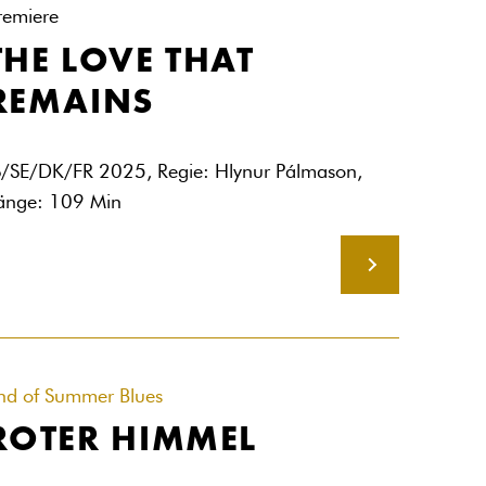
remiere
THE LOVE THAT
REMAINS
S/SE/DK/FR 2025, Regie: Hlynur Pálmason,
änge: 109 Min
MEHR
nd of Summer Blues
ROTER HIMMEL