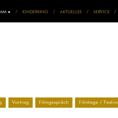
AMM
KINDERKINO
AKTUELLES
SERVICE
g
Vortrag
Filmgespräch
Filmtage / Festiv