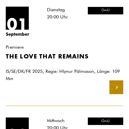
Dienstag
OmU
20:00
Uhr
01
September
Premiere
THE LOVE THAT REMAINS
IS/SE/DK/FR 2025, Regie: Hlynur Pálmason, Länge: 109
Min
MEHR
Mittwoch
OmU
20:00
Uhr