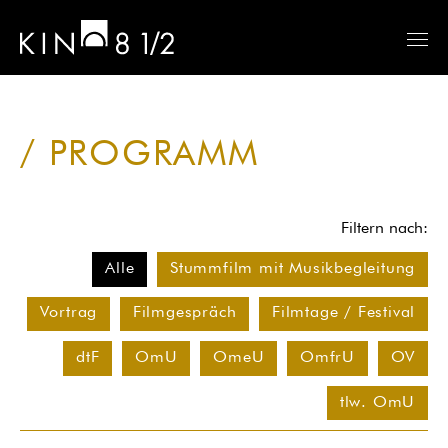
PROGRAMM
Filtern nach:
Alle
Stummfilm mit Musikbegleitung
Vortrag
Filmgespräch
Filmtage / Festival
dtF
OmU
OmeU
OmfrU
OV
tlw. OmU