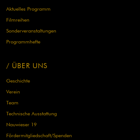
Navigation
Aktuelles Programm
überspringen
Filmreihen
Sonderveranstaltungen
Programmhefte
ÜBER UNS
Geschichte
Verein
Team
Technische Ausstattung
Nauwieser 19
Fördermit­glied­schaft/Spenden