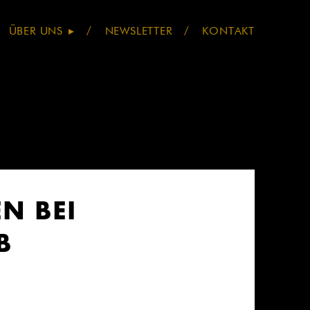
Navigatio
ÜBER UNS
NEWSLETTER
KONTAKT
übersprin
N BEI
B